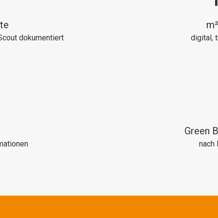
te
m²
Scout dokumentiert
digital,
Green B
rmationen
nach