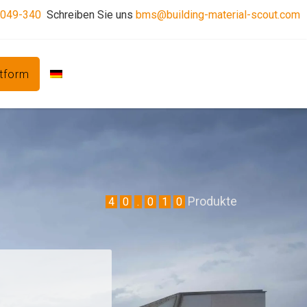
2049-340
Schreiben Sie uns
bms@building-material-scout.com
ttform
Produkte
4
0
.
0
1
0