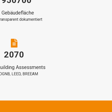
1950700
 Gebäudefläche
 transparent dokumentiert
2070
uilding Assessments
 DGNB, LEED, BREEAM