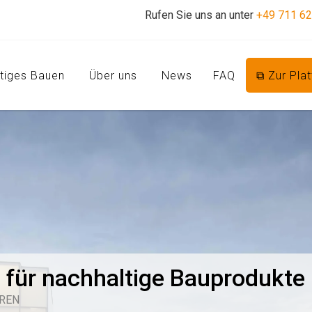
Rufen Sie uns an unter
+49 711 6
tiges Bauen
Über uns
News
FAQ
⧉ Zur Pla
m für nachhaltige Bauprodukte
EREN