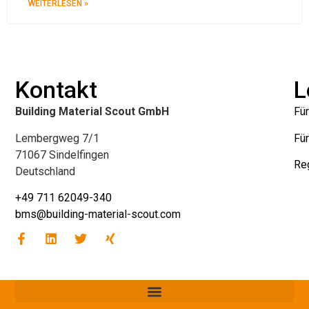
WEITERLESEN »
Kontakt
L
Building Material Scout GmbH
Für
Lembergweg 7/1
Für
71067 Sindelfingen
Reg
Deutschland
+49 711 62049-340
bms@building-material-scout.com